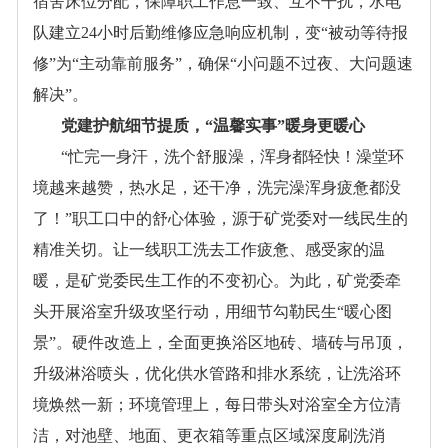
宿舍床位分配，保障职工作息一致、互不干扰，水电
队建立24小时后勤维修应急响应机制，变“被动等待报
修”为“主动靠前服务”，确保“小问题不过夜、大问题速
解决”。
党建护航细节提质，
“温馨实事”暖身更暖心
“忙完一身汗，洗个舒服澡，浑身都轻快！澡堂环
境越来越赞，热水足，还干净，洗完澡浑身疲惫都没
了！”职工口中的舒心体验，源于矿党委对一线民生的
精准关切。让一线职工洗去工作疲惫、感受家的温
暖，是矿党委民生工作的不变初心。为此，矿党委牵
头开展浴室升级攻坚行动，用细节勾勒民生“暖心图
景”。硬件改造上，全面更换浴区地砖、墙砖与吊顶，
升级淋浴喷头，优化供水管路和排水系统，让洗浴环
境焕然一新；环境管理上，每日带头对浴室全方位清
洁，对池壁、地面、更衣箱等重点区域深度刷洗消