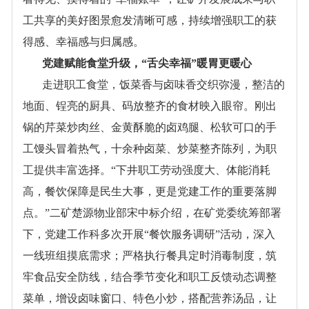
工共享的美好图景愈发清晰可感，持续增强职工的获
得感、幸福感与归属感。
党建赋能食堂升级，
“舌尖幸福”暖胃更暖心
走进职工食堂，饭菜香与卤味香交织弥漫，整洁的
地面、锃亮的厨具、码放整齐的食材映入眼帘。刚出
锅的芹菜炒肉丝、金黄酥脆的卤鸡腿、松软可口的手
工馒头冒着热气，十余种卤菜、炒菜整齐陈列，为职
工提供丰富选择。
“下井职工劳动强度大、体能消耗
高，餐饮保障是民生大事，更是党建工作的重要落脚
点。”二矿楚源物业部宋中标介绍，在矿党委统筹部署
下，党建工作科多次开展“餐饮服务调研”活动，深入
一线班组摸底需求；严格执行餐具定时消毒制度，筑
牢食品安全防线，结合季节变化和职工反馈动态调整
菜单，增设卤味窗口、特色小炒，搭配营养汤品，让