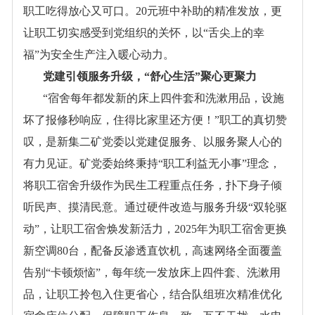
职工吃得放心又可口。20元班中补助的精准发放，更
让职工切实感受到党组织的关怀，以“舌尖上的幸
福”为安全生产注入暖心动力。
党建引领服务升级，
“舒心生活”聚心更聚力
“宿舍每年都发新的床上四件套和洗漱用品，设施
坏了报修秒响应，住得比家里还方便！”职工的真切赞
叹，是新集二矿党委以党建促服务、以服务聚人心的
有力见证。矿党委始终秉持“职工利益无小事”理念，
将职工宿舍升级作为民生工程重点任务，扑下身子倾
听民声、摸清民意。通过硬件改造与服务升级“双轮驱
动”，让职工宿舍焕发新活力，2025年为职工宿舍更换
新空调80台，配备反渗透直饮机，高速网络全面覆盖
告别“卡顿烦恼”，每年统一发放床上四件套、洗漱用
品，让职工拎包入住更省心，结合队组班次精准优化