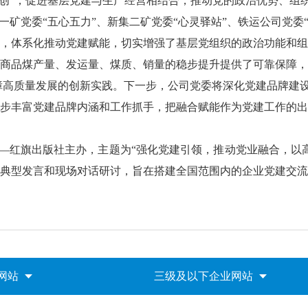
联创”，促进基层党建与生产经营相结合，推动党的政治优势、组
一矿党委“五心五力”、新集二矿党委“心灵驿站”、铁运公司党委
，体系化推动党建赋能，切实增强了基层党组织的政治功能和组
商品煤产量、发运量、煤质、销量的稳步提升提供了可靠保障，
障高质量发展的创新实践。下一步，公司党委将深化党建品牌建
步丰富党建品牌内涵和工作抓手，把融合赋能作为党建工作的出
—红旗出版社主办，主题为“强化党建引领，推动党业融合，以
典型发言和现场对话研讨，旨在搭建全国范围内的企业党建交流
网站
三级及以下企业网站