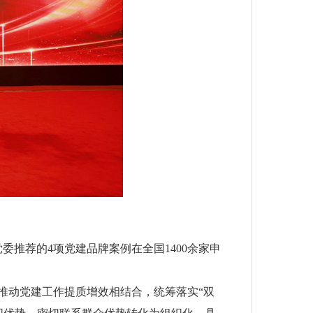
委推荐的4项党建品牌案例在全国1400余家申
推动党建工作提质增效相结合，统筹落实
“双